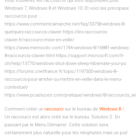
vous trouverez les raccourcis qui sont disponibles pour
Windows 7, Windows 8 et Windows 10. Et voici les principaux
raccourcis pour ...
https://www.commentcamarche.net/faq/33758-windows-8-
quelques-raccourcis-clavier https://les-raccourcis-
clavier.fr/raccourci-mise-en-veille/
https://www.memoclic.com/1744-windows-8/16881-windows-
8-raccourcis-clavier.html https://support.microsoft.com/fr-
ch/help/13770/windows-shut-down-sleep-hibernate-your-pc
https://forums.cnetfrance.fr/topic/1197300-windows-8--
raccourcis-pour-arreter-ou-mettre-en-veille-dans-le-menu-
contextuel/
https://www.pcastuces.com/pratique/windows/8/raccourcis_
Comment créer un
raccourci
sur le bureau de
Windows
8
/…
Un raccourci est alors créé sur le bureau. Solution 2 : En
passant par le Menu Démarrer. Cette solution sera
certainement plus naturelle pour les néophytes mais un poil