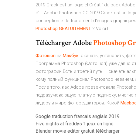
2019 Crack est un logiciel Créatif du pack Adobe le
d'... Adobe Photoshop CC 2019 Crack est un logicie
conception et le traitement d'images graphiques 
Photoshop
GRATUITEMENT
? Voici l ...
Télécharger Adobe
Photoshop
Gr
Фотошоп
на
Макбук
: скачать, установить, фо
Программа Photoshop (Фотошоп) уже давно с
фотографий.Есть и третий путь — скачать аль
кому полный функционал Photoshop незачем, а
После того, как Adobe презентовала Photoshop
подразумевающую платную подписку, многие 
лидеру в мире фоторедакторов. Какой
Macbo
Google traduction francais anglais 2019
Five nights at freddys 1 jeux en ligne
Blender movie editor gratuit télécharger