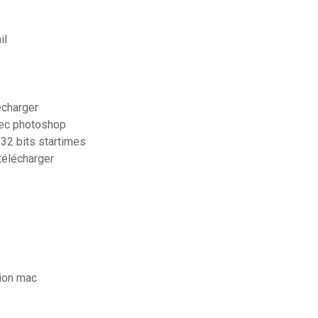
il
écharger
vec photoshop
 32 bits startimes
télécharger
sion mac