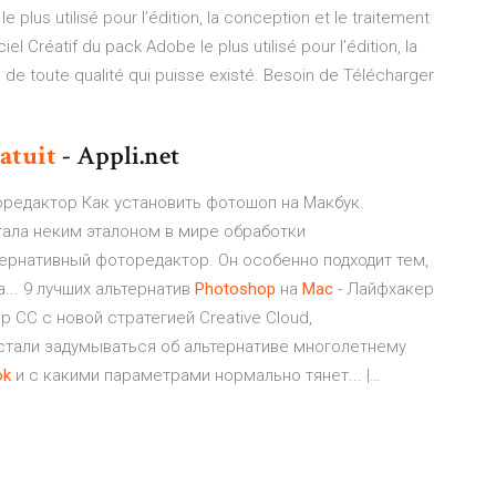
 plus utilisé pour l’édition, la conception et le traitement
l Créatif du pack Adobe le plus utilisé pour l’édition, la
de toute qualité qui puisse existé. Besoin de Télécharger
atuit
- Appli.net
торедактор Как установить фотошоп на Макбук.
тала неким эталоном в мире обработки
тернативный фоторедактор. Он особенно подходит тем,
... 9 лучших альтернатив
Photoshop
на
Mac
- Лайфхакер
 CC с новой стратегией Creative Cloud,
стали задумываться об альтернативе многолетнему
ok
и с какими параметрами нормально тянет... |…