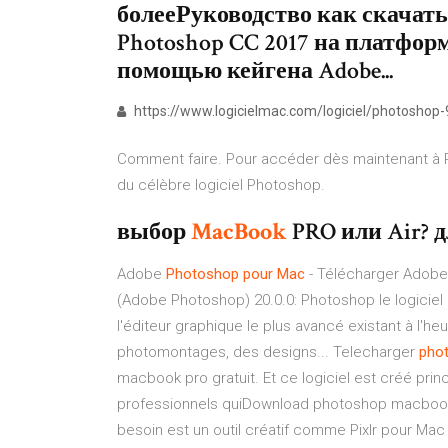
болееРуководство как скачать
Photoshop CC 2017 на платформ
помощью кейгена Adobe...
https://www.logicielmac.com/logiciel/photoshop-
Comment faire. Pour accéder dès maintenant à Pixlr
du célèbre logiciel Photoshop.
выбор
MacBook
PRO или Air? д
Adobe
Photoshop
pour
Mac
- Télécharger Adobe
(Adobe Photoshop) 20.0.0: Photoshop le logici
l'éditeur graphique le plus avancé existant à l'he
photomontages, des designs... Telecharger
pho
macbook pro gratuit. Et ce logiciel est créé pr
professionnels quiDownload photoshop macbook 
besoin est un outil créatif comme Pixlr pour Mac