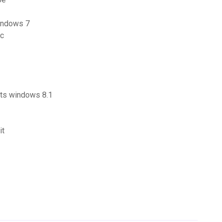
windows 7
pc
its windows 8.1
it