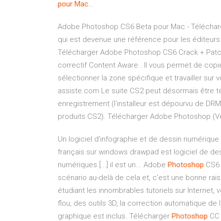
pour
Mac
…
Adobe Photoshop CS6 Beta pour Mac - Télécharg
qui est devenue une référence pour les éditeurs 
Télécharger Adobe Photoshop CS6 Crack + Patch
correctif Content Aware . Il vous permet de copi
sélectionner la zone spécifique et travailler sur
assiste.com Le suite CS2 peut désormais être té
enregistrement (l'installeur est dépourvu de DRM
produits CS2). Télécharger Adobe Photoshop (Vers
Un logiciel d'infographie et de dessin numérique p
français sur windows drawpad est logiciel de dess
numériques [...] il est un... Adobe
Photoshop
CS6 
scénario au-delà de cela et, c'est une bonne ra
étudiant les innombrables tutoriels sur Internet,
flou, des outils 3D, la correction automatique de
graphique est inclus. Télécharger
Photoshop
CC 