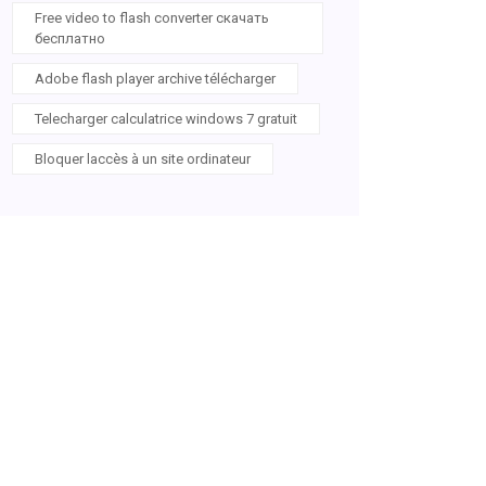
Free video to flash converter скачать
бесплатно
Adobe flash player archive télécharger
Telecharger calculatrice windows 7 gratuit
Bloquer laccès à un site ordinateur