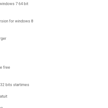
 windows 7 64 bit
ersion for windows 8
rger
e free
 32 bits startimes
atuit
be