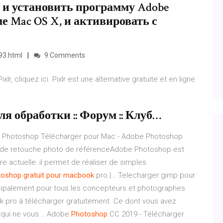
 и установить программу Adobe
е Mac OS X, и активировать с
93.html
9 Comments
, cliquez ici. Pixlr est une alternative gratuite et en ligne
ля обработки :: Форум :: Клуб…
 Photoshop Télécharger pour Mac - Adobe Photoshop
el de retouche photo de référenceAdobe Photoshop est
ure actuelle: il permet de réaliser de simples
toshop
gratuit
pour
macbook
pro |… Telecharger gimp pour
incipalement pour tous les concepteurs et photographes
pro à télécharger gratuitement. Ce dont vous avez
 qui ne vous... Adobe
Photoshop
CC 2019 - Télécharger