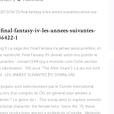
5/04/25/final-fantasy-iv-les-annes-suivantes-arrive-sur-
final-fantasy-iv-les-annees-suivantes-
46422-1
.fr La saga des Final Fantasy n'a jamais aussi prolifère, et
 numéroté. Final Fantasy XV devrait selon moi pointer le
uivantes - romain13-ff4-rpg.e-monsite.com Cette section
 (abréviation : TAY, pour "The After Years"). Le jeu est sorti
SY IV : LES ANNÉES SUIVANTES [PC DOWNLOAD ...
ympiques sont sélectionnées par le Comité international
ieu lors d’un congrès du CIO, en général sept années à
estin ? Le genre de l…
This essay aims to explore semiotic
fictional character: the female hero. Since the ’70, these
mass productions among a multiplicity of media…
Nintendo