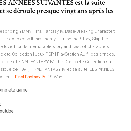
ES ANNÉES SUIVANTES est la suite
 se déroule presque vingt ans après les
scribing YMMV: Final Fantasy IV. Base-Breaking Character:
ttle coupled with his angsty … Enjoy the Story, Skip the
ore loved for its memorable story and cast of characters
lete Collection | Jeux PSP | PlayStation Au fil des années,
érence et FINAL FANTASY IV: The Complete Collection sur
ssique de 1991, FINAL FANTASY IV, et sa suite, LES ANNÉES
e jeu...
Final
Fantasy
IV
DS Whyt
complete game
k
youtube