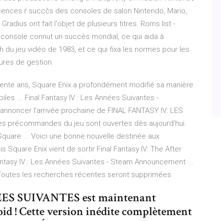
cences ŕ succčs des consoles de salon Nintendo, Mario,
radius ont fait l'objet de plusieurs titres.
Roms list -
console connut un succès mondial, ce qui aida à
ch du jeu vidéo de 1983, et ce qui fixa les normes pour les
ures de gestion.
trente ans, Square Enix a profondément modifié sa manière
les ... Final Fantasy IV : Les Années Suivantes -
’annoncer l’arrivée prochaine de FINAL FANTASY IV: LES
s précommandes du jeu sont ouvertes dès aujourd’hui.
 Square ... Voici une bonne nouvelle destinée aux
s Square Enix vient de sortir Final Fantasy IV: The After
Fantasy IV : Les Années Suivantes - Steam Announcement ...
 Toutes les recherches récentes seront supprimées
ES SUIVANTES est maintenant
oid ! Cette version inédite complètement