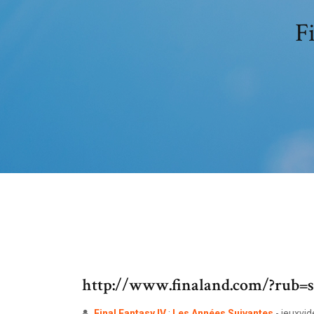
Fi
http://www.finaland.com/?rub=
Final
Fantasy
IV
:
Les
Années
Suivantes
- jeuxvi