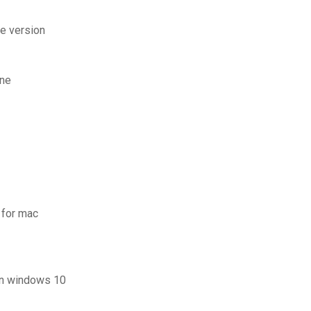
te version
ine
 for mac
 on windows 10