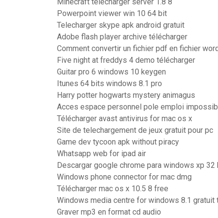
Minecraft télécharger server 1.8 8
Powerpoint viewer win 10 64 bit
Telecharger skype apk android gratuit
Adobe flash player archive télécharger
Comment convertir un fichier pdf en fichier wor
Five night at freddys 4 demo télécharger
Guitar pro 6 windows 10 keygen
Itunes 64 bits windows 8.1 pro
Harry potter hogwarts mystery animagus
Acces espace personnel pole emploi impossib
Télécharger avast antivirus for mac os x
Site de telechargement de jeux gratuit pour pc
Game dev tycoon apk without piracy
Whatsapp web for ipad air
Descargar google chrome para windows xp 32 bi
Windows phone connector for mac dmg
Télécharger mac os x 10.5 8 free
Windows media centre for windows 8.1 gratuit 
Graver mp3 en format cd audio