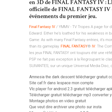
en 3D de FINAL FANTASY IV : L
officielle de FINAL FANTASY IV et
événements du premier jeu.
Final
Fantasy
IV
/ YMMV - TV Tropes A page for de
Edward. Either he's loathed for his weakness in ba
Game: As with many Final Fantasy entries, it's m
than its gameplay.
FINAL
FANTASY
®
IV
: The Comp
les jeux FINAL FANTASY ont toujours été une réf
PSP ne fait pas exception à la Regroupant le cla
SUIVANTES, sur un unique Universal Media Disc, c
Amnesia the dark descent télécharger gratuit 
Site caf.fr dans lespace mon compte
Vlc player for android 2.3 gratuit télécharger ap
Télécharger gratuit télécharger mp3 converter 
Montage photos en video gratuit
Que veut dire archiver une photo sur insta