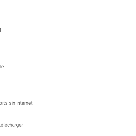
d
le
ts sin internet
télécharger