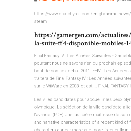
https://www.crunchyroll.com/en-gb/anime-news/201
steam
https://gamergen.com/actualites/
la-suite-ff4-disponible-mobiles-1
Final Fantasy IV : Les Années Suivantes - Gameblog
pourtant nous ne savons rien du prochain épisode
bout de son nez début 2011. FFIV : Les Années s
traitera de Final Fantasy IV : Les Années suivantes
sur le WiiWare en 2008, et est ... FINAL FANTA
Les villes candidates pour accueillir les Jeux ol
olympique. La séléction de la ville candidate a l
l’avance.
(PDF) Une justicière maîtresse de son d
and narrative characteristics of a recent kind of 
characters appear more and more frequently in 