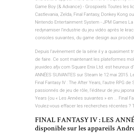
Game Boy (& Advance) - Grospixels
Toutes les li
Castlevania, Zelda, Final Fantasy, Donkey Kong ou G
Nintendo Entertainment System - JPM Games
La 
redynamiser l'industrie du jeu vidéo après le kra
consoles suivantes, du game design aux procéd
Depuis l’avènement de la série il y a quasiment 
de faire. Ce sont maintenant les plateformes mobi
jeuvideo.afjv.com Square Enix Ltd. est heureux d
ANNÉES SUIVANTES sur Steam le 12 mai 2015. Le
Final Fantasy IV : The After Years, l'autre RPG de
passionnés de jeu de rôle, l’éditeur de jeu japonai
Years (ou « Les Années suivantes » en ... Final 
Voulez-vous effacer les recherches récentes ?
FINAL FANTASY IV : LES ANNÉ
disponible sur les appareils Andr