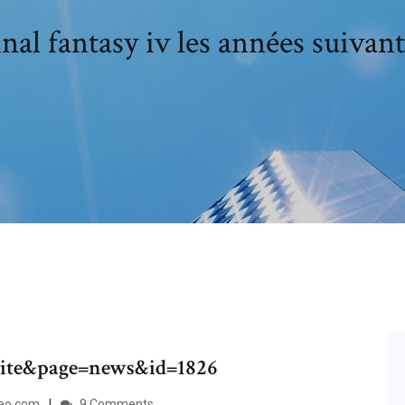
nal fantasy iv les années suivan
site&page=news&id=1826
deo.com
9 Comments