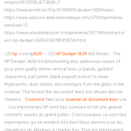
emploi/HP/DESKJET-3639-_F
https://www.krefel.be/fr/p/41003035-deskjet-3639-blanc
https://www.astuces-aide-informatique.info/573/imprimante-
windows-10
https://www.smsdistribution.fr/imprimante/267149-multi-jet-d-
enc-hp-deskjet-3639-0190781818724.html
123.
hp
.com/dj
3639
– 123
HP
Deskjet
3639
Wifi Printer… The
HP Deskjet 3639 troubleshooting also addresses issues of
poor print quality where vertical lines or bands, garbled
characters, part prints, blank pagesIt is best to clean
fingerprints, dust, debris, and smudges from the glass of the
scanner. The lid and the document feed slot should also be
cleaned...
Comment
faire pour
scanner
un
document
avec
une
… Les imprimantes HP sont très connues et ont une grande
notoriété auprès du grand public. C’est pourquoi, ce sont des
imprimantes qui se vendent très bien.Nous verrons pour les
utilisateurs de Windows à chaque fois. Pour les imprimantes