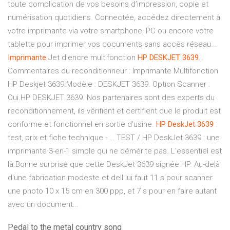
toute complication de vos besoins d’impression, copie et
numérisation quotidiens. Connectée, accédez directement à
votre imprimante via votre smartphone, PC ou encore votre
tablette pour imprimer vos documents sans accès réseau...
Imprimante
Jet d'encre multifonction
HP
DESKJET
3639
…
Commentaires du reconditionneur : Imprimante Multifonction
HP Deskjet 3639.Modèle : DESKJET 3639. Option Scanner :
Oui.HP DESKJET 3639. Nos partenaires sont des experts du
reconditionnement, ils vérifient et certifient que le produit est
conforme et fonctionnel en sortie d'usine.
HP
DeskJet
3639
:
test, prix et fiche technique - … TEST / HP DeskJet 3639 : une
imprimante 3-en-1 simple qui ne démérite pas. L'essentiel est
là.Bonne surprise que cette DeskJet 3639 signée HP. Au-delà
d'une fabrication modeste et deIl lui faut 11 s pour scanner
une photo 10 x 15 cm en 300 ppp, et 7 s pour en faire autant
avec un document...
Pedal to the metal country song