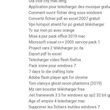
Gta vice city mac dmg
Application pour telecharger des musique gratu
Comment ouvrir fichier dmg sous windows
Convertir fichier pdf en excel 2007 gratuit
Vpn hotspot shield for pc gratuit télécharger
Tv sur mon pc avec orange
Mise à jour pack office 2019 mac
Microsoft visual c++ 2005 service pack 1
Project cars 2 télécharger pc ita
Export pdf to excel
Telecharger video flash firefox
Pack icone pour windows 7
7 days to die crafting liste
Adobe flash player apk for chrome
Tom clancys ghost recon phantoms (2019)
Mz ram booster télécharger free
.net framework 3.5 for windows xp sp2 32 bit gr
Age of empire 4 telecharger mac
Supprimer les fichiers inutiles windows 7