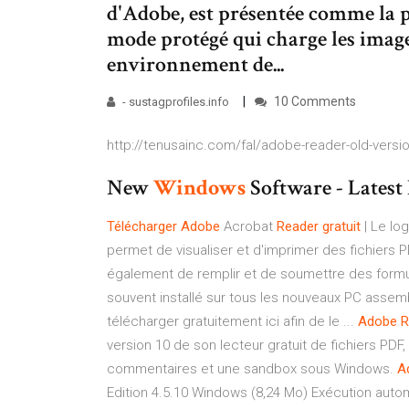
d'Adobe, est présentée comme la p
mode protégé qui charge les image
environnement de...
10 Comments
- sustagprofiles.info
http://tenusainc.com/fal/adobe-reader-old-versio
New
Windows
Software - Latest
Télécharger
Adobe
Acrobat
Reader
gratuit
| Le log
permet de visualiser et d'imprimer des fichier
également de remplir et de soumettre des formula
souvent installé sur tous les nouveaux PC assembl
télécharger gratuitement ici afin de le ...
Adobe
R
version 10 de son lecteur gratuit de fichiers PDF
commentaires et une sandbox sous Windows.
A
Edition 4.5.10 Windows (8,24 Mo) Exécution automa