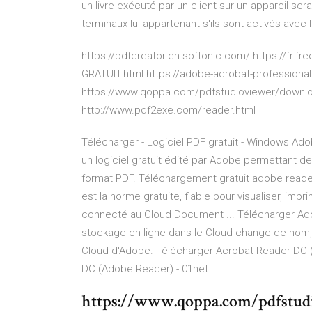
un livre exécuté par un client sur un appareil s
terminaux lui appartenant s'ils sont activés avec
https://pdfcreator.en.softonic.com/ https://f
GRATUIT.html https://adobe-acrobat-professiona
https://www.qoppa.com/pdfstudioviewer/downl
http://www.pdf2exe.com/reader.html
Télécharger - Logiciel PDF gratuit - Windows A
un logiciel gratuit édité par Adobe permettant d
format PDF. Téléchargement gratuit adobe reade
est la norme gratuite, fiable pour visualiser, im
connecté au Cloud Document ... Télécharger Ado
stockage en ligne dans le Cloud change de nom, 
Cloud d'Adobe. Télécharger Acrobat Reader DC (
DC (Adobe Reader) - 01net ...
https://www.qoppa.com/pdfstud