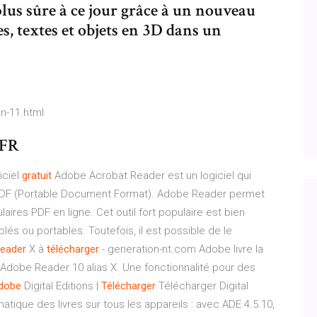
lus sûre à ce jour grâce à un nouveau
s, textes et objets en 3D dans un
n-11.html
 FR
iciel
gratuit
Adobe Acrobat Reader est un logiciel qui
s PDF (Portable Document Format). Adobe Reader permet
ires PDF en ligne. Cet outil fort populaire est bien
és ou portables. Toutefois, il est possible de le
eader
X à
télécharger
- generation-nt.com Adobe livre la
, Adobe Reader 10 alias X. Une fonctionnalité pour des
dobe
Digital Editions |
Télécharger
Télécharger Digital
tique des livres sur tous les appareils : avec ADE 4.5.10,