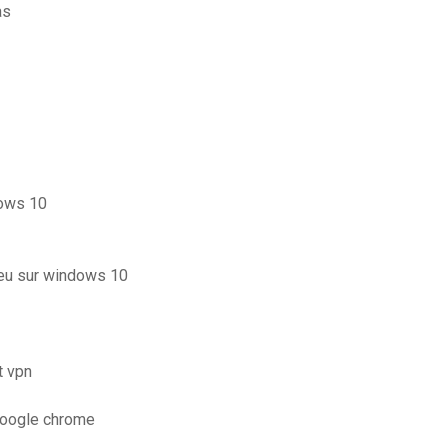
as
dows 10
lieu sur windows 10
t vpn
google chrome