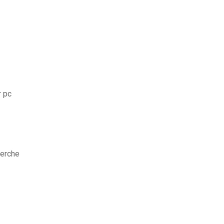
r pc
herche