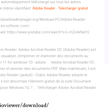
era automatiquement téléchargé sur tous les autres
 le même identifiant.
Adobe
Reader
-
Telecharger
gratuit
r.freedownloadmanager.org/Windows-PC/Adobe-Reader-
l.en.softonic.com/
oad/ https://www.youtube.com/watch?v=L-mZoArNaYQ
dobe Reader. Adobe Acrobat Reader DC (Adobe Reader) est
e visualiser, d'imprimer et d'annoter des documents au
r 11 for windows 10 - adobe ... Adobe Acrobat Reader DC
primer et annoter des documents PDF. Mais maintenant, il est
be Reader (gratuit) - Clubic Adobe Reader adopte le
il est désormais l'élément gratuit de la suite Document
pour Windows 10, 7 ... Télécharger Adobe Acrobat Reader
ioviewer/download/