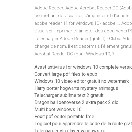
Adobe Reader. Adobe Acrobat Reader DC (Adobe R
permettant de visualiser, d'imprimer et d'annot
adobe reader 11 for windows 10 - adobe ... Adob
visualiser, imprimer et annoter des documents PD
Télécharger Adobe Reader (gratuit) - Clubic Ado
change de nom, il est désormais l'élément gratu
Acrobat Reader DC (pour Windows 10, 7 ...
Avast antivirus for windows 10 complete versi
Convert large pdf files to epub
Windows 10 video editor gratuit no watermark
Harry potter hogwarts mystery animagus
Telecharger sublime text 2 gratuit
Dragon ball xenoverse 2 extra pack 2 dlc
Multi boot windows 10
Foxit pdf editor portable free
Logiciel pour apprendre le code de la route grat
Telecharger vlc player windows xp