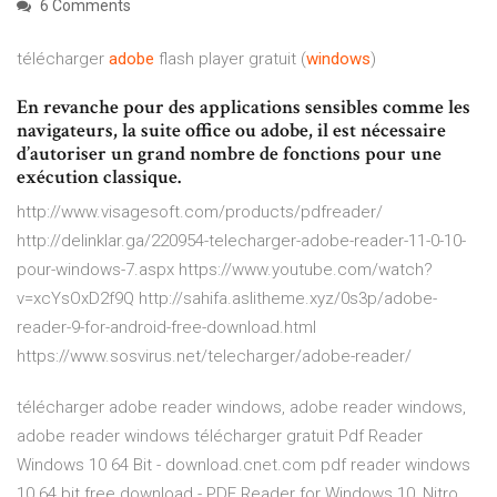
6 Comments
télécharger
adobe
flash player gratuit (
windows
)
En revanche pour des applications sensibles comme les
navigateurs, la suite office ou adobe, il est nécessaire
d’autoriser un grand nombre de fonctions pour une
exécution classique.
http://www.visagesoft.com/products/pdfreader/
http://delinklar.ga/220954-telecharger-adobe-reader-11-0-10-
pour-windows-7.aspx https://www.youtube.com/watch?
v=xcYsOxD2f9Q http://sahifa.aslitheme.xyz/0s3p/adobe-
reader-9-for-android-free-download.html
https://www.sosvirus.net/telecharger/adobe-reader/
télécharger adobe reader windows, adobe reader windows,
adobe reader windows télécharger gratuit Pdf Reader
Windows 10 64 Bit - download.cnet.com pdf reader windows
10 64 bit free download - PDF Reader for Windows 10, Nitro