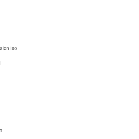
sion iso
d
n