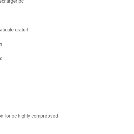
lécharger pc
ticale gratuit
on
es
ion for pc highly compressed