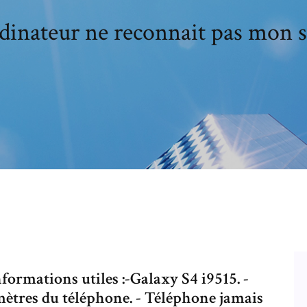
inateur ne reconnait pas mon 
formations utiles :-Galaxy S4 i9515. -
mètres du téléphone. - Téléphone jamais