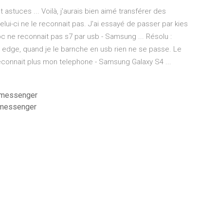
stuces ... Voilà, j'aurais bien aimé transférer des
i-ci ne le reconnait pas. J'ai essayé de passer par kies
 pc ne reconnait pas s7 par usb - Samsung ... Résolu :
 edge, quand je le barnche en usb rien ne se passe. Le
econnait plus mon telephone - Samsung Galaxy S4 ...
r messenger
 messenger