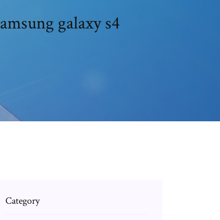
samsung galaxy s4
Category