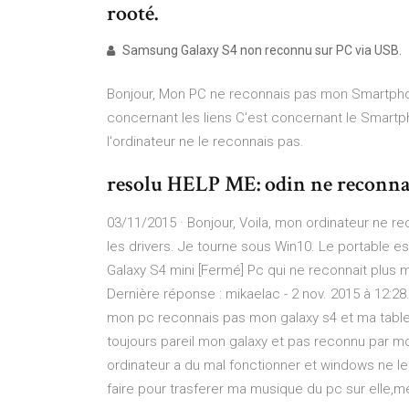
rooté.
Samsung Galaxy S4 non reconnu sur PC via USB.
Bonjour, Mon PC ne reconnais pas mon Smartphon
concernant les liens C'est concernant le Smartph
l'ordinateur ne le reconnais pas.
resolu HELP ME: odin ne reconn
03/11/2015 · Bonjour, Voila, mon ordinateur ne re
les drivers. Je tourne sous Win10. Le portable e
Galaxy S4 mini [Fermé] Pc qui ne reconnait plus m
Dernière réponse : mikaelac - 2 nov. 2015 à 12:28
mon pc reconnais pas mon galaxy s4 et ma tablett
toujours pareil mon galaxy et pas reconnu par mon
ordinateur a du mal fonctionner et windows ne l
faire pour trasferer ma musique du pc sur elle,