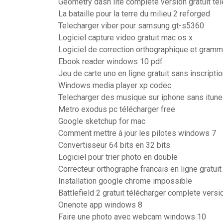
Geometry dash lite complete version gratuit té
La bataille pour la terre du milieu 2 reforged
Telecharger viber pour samsung gt-s5360
Logiciel capture video gratuit mac os x
Logiciel de correction orthographique et gramma
Ebook reader windows 10 pdf
Jeu de carte uno en ligne gratuit sans inscripti
Windows media player xp codec
Telecharger des musique sur iphone sans itun
Metro exodus pc télécharger free
Google sketchup for mac
Comment mettre à jour les pilotes windows 7
Convertisseur 64 bits en 32 bits
Logiciel pour trier photo en double
Correcteur orthographe francais en ligne gratuit
Installation google chrome impossible
Battlefield 2 gratuit télécharger complete vers
Onenote app windows 8
Faire une photo avec webcam windows 10