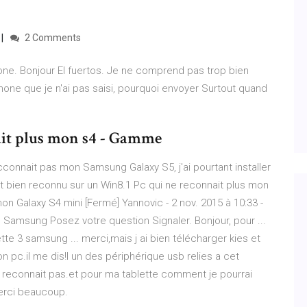
2 Comments
e. Bonjour El fuertos. Je ne comprend pas trop bien
one que je n'ai pas saisi, pourquoi envoyer Surtout quand
ait plus mon s4 - Gamme
cconnait pas mon Samsung Galaxy S5, j'ai pourtant installer
st bien reconnu sur un Win8.1 Pc qui ne reconnait plus mon
on Galaxy S4 mini [Fermé] Yannovic - 2 nov. 2015 à 10:33 -
. Samsung Posez votre question Signaler. Bonjour, pour ...
e 3 samsung ... merci,mais j ai bien télécharger kies et
 pc.il me dis!l un des périphérique usb relies a cet
e reconnait pas.et pour ma tablette comment je pourrai
merci beaucoup.