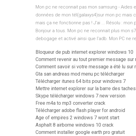
Mon pc ne reconnait pas mon samsung - Aides et a
données de mon tél(galaxys4)sur mon pc mais celu
mais ça ne fonctionne pas ! J'ai ... Résolu : mon
Bonjour a tous. Mon pc ne reconnait plus mon s7
debogage et activé ainsi que l'adb. Mon PC ne r
Bloqueur de pub internet explorer windows 10
Comment revenir au tout premier message su
Comment savoir si votre message a été lu sur
Gta san andreas mod menu pc télécharger
Télécharger itunes 64 bits pour windows 7
Mettre internet explorer sur la barre des taches
Skype télécharger windows 7 new version
Free m4a to mp3 converter crack
Télécharger adobe flash player for android
Age of empires 2 windows 7 wont start
Asphalt 8 airborne windows 10 crack
Comment installer google earth pro gratuit