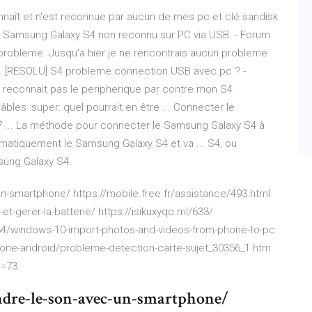
connaît et n'est reconnue par aucun de mes pc et clé sandisk
... Samsung Galaxy S4 non reconnu sur PC via USB. - Forum
probleme. Jusqu'a hier je ne rencontrais aucun probleme
... [RESOLU] S4 probleme connection USB avec pc ? -
e reconnait pas le peripherique par contre mon S4
les :super: quel pourrait en être ... Connecter le
 ... La méthode pour connecter le Samsung Galaxy S4 à
omatiquement le Samsung Galaxy S4 et va ... S4, ou
sung Galaxy S4.
-un-smartphone/ https://mobile.free.fr/assistance/493.html
t-gerer-la-batterie/ https://isikuxyqo.ml/633/
34/windows-10-import-photos-and-videos-from-phone-to-pc
hone-android/probleme-detection-carte-sujet_30356_1.htm
m=73
endre-le-son-avec-un-smartphone/