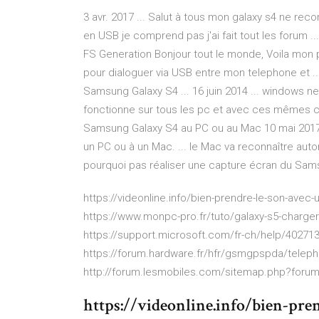
3 avr. 2017 ... Salut à tous mon galaxy s4 ne re
en USB je comprend pas j'ai fait tout les forum 
FS Generation Bonjour tout le monde, Voila mon 
pour dialoguer via USB entre mon telephone et 
Samsung Galaxy S4 ... 16 juin 2014 ... windows n
fonctionne sur tous les pc et avec ces mêmes câb
Samsung Galaxy S4 au PC ou au Mac 10 mai 2017
un PC ou à un Mac. ... le Mac va reconnaître aut
pourquoi pas réaliser une capture écran du Sam
https://videonline.info/bien-prendre-le-son-avec
https://www.monpc-pro.fr/tuto/galaxy-s5-charger-e
https://support.microsoft.com/fr-ch/help/40271
https://forum.hardware.fr/hfr/gsmgpspda/telep
http://forum.lesmobiles.com/sitemap.php?foru
https://videonline.info/bien-pr