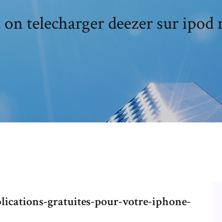
 on telecharger deezer sur ipod
lications-gratuites-pour-votre-iphone-