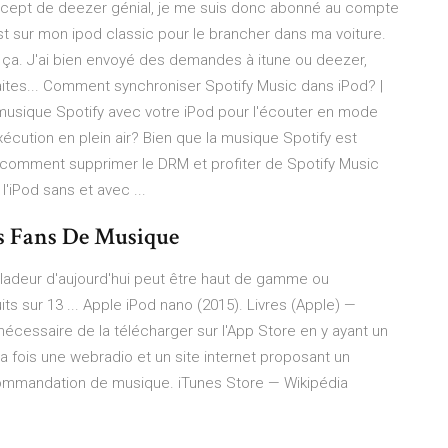
concept de deezer génial, je me suis donc abonné au compte
t sur mon ipod classic pour le brancher dans ma voiture.
ut ça. J'ai bien envoyé des demandes à itune ou deezer,
ites... Comment synchroniser Spotify Music dans iPod? |
 musique Spotify avec votre iPod pour l'écouter en mode
écution en plein air? Bien que la musique Spotify est
 comment supprimer le DRM et profiter de Spotify Music
'iPod sans et avec ...
es Fans De Musique
aladeur d'aujourd'hui peut être haut de gamme ou
its sur 13 ... Apple iPod nano (2015).
Livres (Apple) —
 nécessaire de la télécharger sur l'App Store en y ayant un
la fois une webradio et un site internet proposant un
ecommandation de musique.
iTunes Store — Wikipédia