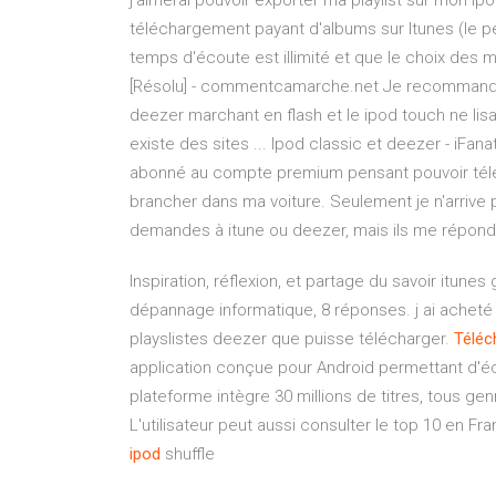
j'aimerai pouvoir exporter ma playlist sur mon I
téléchargement payant d'albums sur Itunes (le pet
temps d'écoute est illimité et que le choix des m
[Résolu] - commentcamarche.net Je recommande
deezer marchant en flash et le ipod touch ne lisant
existe des sites ... Ipod classic et deezer - iFa
abonné au compte premium pensant pouvoir téléc
brancher dans ma voiture. Seulement je n'arrive p
demandes à itune ou deezer, mais ils me réponde
Inspiration, réflexion, et partage du savoir
itunes 
dépannage informatique, 8 réponses. j ai acheté 
playslistes deezer que puisse télécharger.
Téléc
application conçue pour Android permettant d'éc
plateforme intègre 30 millions de titres, tous g
L'utilisateur peut aussi consulter le top 10 en 
ipod
shuffle