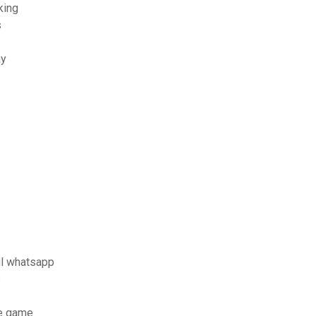
king
s
ay
il whatsapp
s
te game