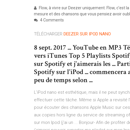
Flow, à vivre sur Deezer uniquement. Flow, c'est 
mesure et des chansons que vous pensiez avoir oubl
4 Comments
TÉLÉCHARGER
DEEZER
SUR
IPOD
NANO
8 sept. 2017 ... YouTube en MP3 
vers iTunes Top 5 Playlists Spotif
sur Spotify et j'aimerais les ... P
Spotify sur l'iPod ... commencer
peu de temps selon ...
L'iPod nano est esthétique, mais il ne peut synch
effectuer cette tâche. Même si Apple a revisité l'
pour écouter des chansons Apple Music sur ces 
aux copies hors ligne du service de streaming o
sur mon Ipod (j'ai un ... Bonjour- Afin de profite