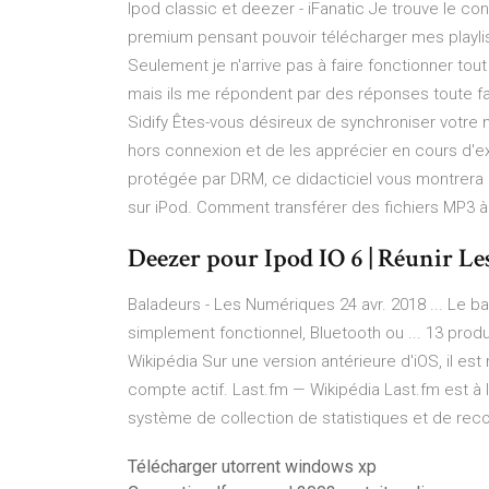
Ipod classic et deezer - iFanatic Je trouve le 
premium pensant pouvoir télécharger mes playlis
Seulement je n'arrive pas à faire fonctionner to
mais ils me répondent par des réponses toute fa
Sidify Êtes-vous désireux de synchroniser votre
hors connexion et de les apprécier en cours d'ex
protégée par DRM, ce didacticiel vous montrera
sur iPod. Comment transférer des fichiers MP3 à l
Deezer pour Ipod IO 6 | Réunir L
Baladeurs - Les Numériques 24 avr. 2018 ... Le b
simplement fonctionnel, Bluetooth ou ... 13 produ
Wikipédia
Sur une version antérieure d'iOS, il est
compte actif.
Last.fm — Wikipédia
Last.fm est à 
système de collection de statistiques et de r
Télécharger utorrent windows xp