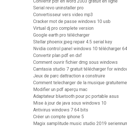
Convertir pdf en word 2003 gratuit en ligne
Serial revo uninstaller pro
Convertisseur vers video mp3
Cracker mot de passe windows 10 usb
Virtual dj pro complete version
Google earth pro télécharger
Stellar phoenix jpeg repair 4.5 serial key
Nvidia control panel windows 10 télécharger 64
Convertir plan pdf en dxf
Comment ouvrir fichier dmg sous windows
Camtasia studio 7 gratuit télécharger for wind
Jeux de parc dattraction a construire
Comment telecharger de la musique gratuitem
Modifier un pdf aperçu mac
Adaptateur bluetooth pour pc portable asus
Mise à jour de java sous windows 10
Antivirus windows 7 64 bits
Créer un compte iphone 5
Magix samplitude music studio 2019 serienn