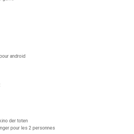
 pour android
t
ino der toten
ger pour les 2 personnes