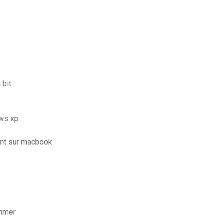
 bit
ows xp
ent sur macbook
ummer