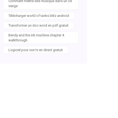
Comment mettre des musique dans un cd
vierge
Télécharger world of tanks blitz android
Transformer un doc word en pdf gratuit
Bendy and the ink machine chapter 4
walkthrough
Logiciel pour voir tv en direct gratuit