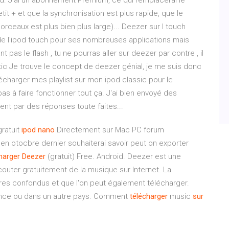
pod. J'ai un abonnement Premium, ce qui remplacerai le
it + et que la synchronisation est plus rapide, que le
orceaux est plus bien plus large)... Deezer sur I touch
 l'ipod touch pour ses nombreuses applications mais
 pas le flash , tu ne pourras aller sur deezer par contre , il
natic Je trouve le concept de deezer génial, je me suis donc
harger mes playlist sur mon ipod classic pour le
as à faire fonctionner tout ça. J'ai bien envoyé des
nt par des réponses toute faites...
gratuit
ipod
nano
Directement sur Mac PC forum
en otocbre dernier souhaiterai savoir peut on exporter
harger
Deezer
(gratuit) Free. Android. Deezer est une
outer gratuitement de la musique sur Internet. La
enres confondus et que l'on peut également télécharger.
France ou dans un autre pays. Comment
télécharger
music
sur