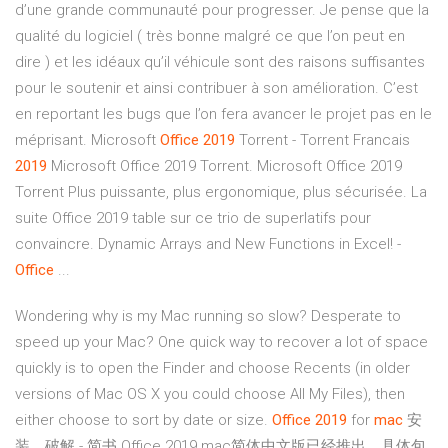
d’une grande communauté pour progresser. Je pense que la
qualité du logiciel ( très bonne malgré ce que l’on peut en
dire ) et les idéaux qu’il véhicule sont des raisons suffisantes
pour le soutenir et ainsi contribuer à son amélioration. C’est
en reportant les bugs que l’on fera avancer le projet pas en le
méprisant. Microsoft
Office
2019
Torrent - Torrent Francais
2019
Microsoft Office 2019 Torrent. Microsoft Office 2019
Torrent Plus puissante, plus ergonomique, plus sécurisée. La
suite Office 2019 table sur ce trio de superlatifs pour
convaincre. Dynamic Arrays and New Functions in Excel! -
Office
...
Wondering why is my Mac running so slow? Desperate to
speed up your Mac? One quick way to recover a lot of space
quickly is to open the Finder and choose Recents (in older
versions of Mac OS X you could choose All My Files), then
either choose to sort by date or size.
Office
2019
for
mac
安
装、破解 - 简书 Office 2019 mac简体中文版已经推出，具体包