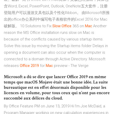
含Word, Excel, PowerPoint, Outlook, OneNote五大套件，注册
登陆用户可以漫游文具包以及个性化Ribbon。 由Microsoft所推
出的office办公系列中编写电子表格软件的Excel 2016 for Mac
破解版。 10 Solutions to Fix
Slow
Office
365 on
Mac
Another
reason the MS Office installation runs slow on Mac is
because of the conflicts caused by various startup items.
Solve this issue by moving the Startup items folder Delays in
opening a document can also occur when the computer is
connected to a domain through Active Directory. Microsoft
releases
Office
2019
for
Mac
preview - The Verge
Microsoft a dû se dire que lancer Office 2019 en même
temps que macOS Mojave était une bonne idée. La suite
bureautique est en effet désormais disponible pour les
licences en volume, pour tous ceux qui n’ont pas encore
succombé aux délices du cloud.
By Office Feature PM on June 13, 2019 Hi I’m Joe McDaid, a
Program Manager working on new calculation experiences in