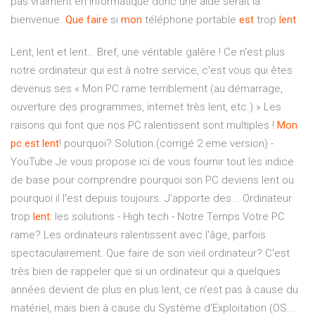
pas vraiment en informatique donc une aide serait la
bienvenue.
Que
faire
si
mon
téléphone portable
est
trop
lent
Lent, lent et lent… Bref, une véritable galère ! Ce n'est plus
notre ordinateur qui est à notre service, c'est vous qui êtes
devenus ses « Mon PC rame terriblement (au démarrage,
ouverture des programmes, internet très lent, etc.) » Les
raisons qui font que nos PC ralentissent sont multiples !
Mon
pc
est
lent
! pourquoi? Solution.(corrigé 2 eme version) -
YouTube Je vous propose ici de vous fournir tout les indice
de base pour comprendre pourquoi son PC deviens lent ou
pourquoi il l'est depuis toujours. J'apporte des... Ordinateur
trop
lent
: les solutions - High tech - Notre Temps Votre PC
rame? Les ordinateurs ralentissent avec l'âge, parfois
spectaculairement. Que faire de son vieil ordinateur? C'est
très bien de rappeler que si un ordinateur qui a quelques
années devient de plus en plus lent, ce n'est pas à cause du
matériel, mais bien à cause du Système d'Exploitation (OS...