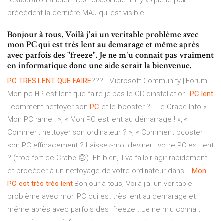
restauration ancien n'est disponible. Il n'y a que le point
précédent la dernière MAJ qui est visible.
Bonjour à tous, Voilà j'ai un veritable problème avec
mon PC qui est très lent au demarage et même après
avec parfois des "freeze". Je ne m'u connait pas vraiment
en informatique donc une aide serait la bienvenue.
PC
TRES
LENT
QUE
FAIRE
??? - Microsoft Community | Forum
Mon pc HP est lent que faire je pas le CD dinstallation.
PC
lent
: comment nettoyer son
PC
et le booster ? - Le Crabe Info «
Mon PC rame ! », « Mon PC est lent au démarrage ! », «
Comment nettoyer son ordinateur ? », « Comment booster
son PC efficacement ? Laissez-moi deviner : votre PC est lent
? (trop fort ce Crabe 🙃). Eh bien, il va falloir agir rapidement
et procéder à un nettoyage de votre ordinateur dans...
Mon
PC
est
très
très
lent
Bonjour à tous, Voilà j'ai un veritable
problème avec mon PC qui est très lent au demarage et
même après avec parfois des "freeze". Je ne m'u connait