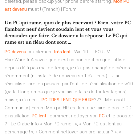
deleted, please backup your phone before starting.
Mon
PC
est
devenu
muet ! (French) | Forum
Un PC qui rame, quoi de plus énervant ? Rien, votre PC
flambant neuf devient soudain lent et vous vous
demandez que faire. Ce dossier a la réponse. Le PC qui
rame est un fléau dont sont ...
PC
devenu
brutalement
très
lent
- Win 10... - FORUM
HardWare.fr A savoir que c'est un bon petit pc que j'utilise
depuis déjà pas mal de temps, je n'ai pas changé de pièces
récemment (ni installé de nouveau soft d'ailleurs)... J'ai
réinitialisé l'ordi en passant par l'outil de réinitialisation de w10
(ça fait longtemps que je voulais le faire de toutes façons),
mais ça n'a rien...
PC
TRES
LENT
QUE
FAIRE
??? - Microsoft
Community | Forum Mon pc HP est lent que faire je pas le CD
dinstallation.
PC
lent
: comment nettoyer son
PC
et le booster
? - Le Crabe Info « Mon PC rame ! », « Mon PC est lent au
démarrage ! », « Comment nettoyer son ordinateur ? », «