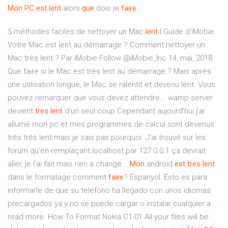
Mon
PC
est
lent
alors
que
dois je
faire
5 méthodes faciles de nettoyer un Mac
lent
| Guide d'iMobie
Votre Mac est lent au démarrage ? Comment nettoyer un
Mac très lent ? Par iMobie Follow @iMobie_Inc 14, mai, 2018.
Que faire si le Mac est très lent au démarrage ? Mais après
une utilisation longue, le Mac se ralentit et devenu lent. Vous
pouvez remarquer que vous devez attendre... wamp server
devient
tres
lent
d'un seul coup Cependant aujourd'hui j'ai
allumé mon pc et mes programmes de calcul sont devenus
très très lent mais je sais pas pourquoi. J'ai trouvé sur les
forum qu'en remplaçant localhost par 127.0.0.1 ça devrait
aller, je l'ai fait mais rien a changé...
Mon
android
est
trés
lent
dans le formatage comment
faire
? Espanyol: Esto es para
informarle de que su teléfono ha llegado con unos idiomas
precargados ya y no se puede cargar o instalar cualquier a ...
read more. How To Format Nokia C1-01 All your files will be