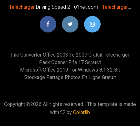
Télécharger
Driving Speed 2 - 01net.com -
Telecharger
…
File Converter Office 2003 To 2007 Gratuit Télécharger
Pack Opener Fifa 17 Scratch
Microsoft Office 2019 For Windows 8.1 32 Bit
Stockage Partage Photos En Ligne Gratuit
Copyright ©
2026 All rights reserved | This template is made
with
by
Colorlib