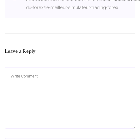
du-forex/le-meilleur-simulateur-trading-forex
Leave a Reply