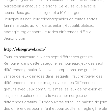
perdez-en à chaque clic erroné. Ce jeu se joue avec la
souris. Jeux gratuits en ligne et à télécharger -
Jeuxgratuits.net Jeux téléchargeables de toutes sortes:
famille, arcade, action, carte, enfant, éducatif, plateau,
stratégie, rpg et sport. Jeux des différences difficile -
Jeuxclic.com
http://elisegravel.com/
Tous les nouveaux jeux des sept différences gratuits.
Retrouver dans cette catégorie les nouveaux jeux des sept
différences gratuits. Nous vous proposons une grande
variété de jeux d'images dans lesquels il faut retrouver des
différences entre deux images ! Jeux des Différences
gratuits avec Jeux.com Si tu aimes les jeux de réflexion et
les jeux de patience alors tu vas aimer nos jeux de
différences gratuits. Tu découvriras toute une palette de jeux
des différences pour enfant et pour adulte. En règle générale