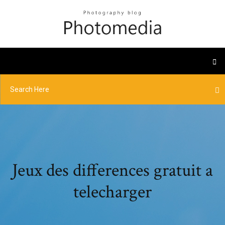
Jeux des differences gratuit a
telecharger