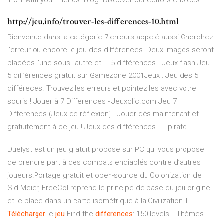
1.0.1 with your friends. Blog. Discover our editors choices.
http://jeu.info/trouver-les-differences-10.html
Bienvenue dans la catégorie 7 erreurs appelé aussi Cherchez
l’erreur ou encore le jeu des différences. Deux images seront
placées l’une sous l’autre et ... 5 différences - Jeux flash Jeu
5 différences gratuit sur Gamezone 2001Jeux : Jeu des 5
différeces. Trouvez les erreurs et pointez les avec votre
souris ! Jouer à 7 Differences - Jeuxclic.com Jeu 7
Differences (Jeux de réflexion) - Jouer dès maintenant et
gratuitement à ce jeu ! Jeux des différences - Tipirate
Duelyst est un jeu gratuit proposé sur PC qui vous propose
de prendre part à des combats endiablés contre d’autres
joueurs.Portage gratuit et open-source du Colonization de
Sid Meier, FreeCol reprend le principe de base du jeu originel
et le place dans un carte isométrique à la Civilization II.
Télécharger
le
jeu
Find the
differences
: 150 levels… Thèmes