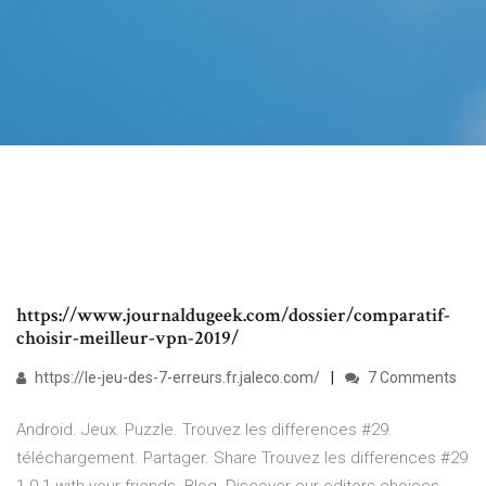
https://www.journaldugeek.com/dossier/comparatif-
choisir-meilleur-vpn-2019/
https://le-jeu-des-7-erreurs.fr.jaleco.com/
7 Comments
Android. Jeux. Puzzle. Trouvez les differences #29.
téléchargement. Partager. Share Trouvez les differences #29