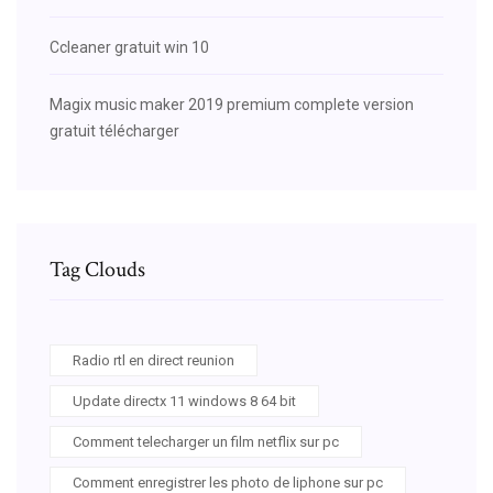
Ccleaner gratuit win 10
Magix music maker 2019 premium complete version
gratuit télécharger
Tag Clouds
Radio rtl en direct reunion
Update directx 11 windows 8 64 bit
Comment telecharger un film netflix sur pc
Comment enregistrer les photo de liphone sur pc