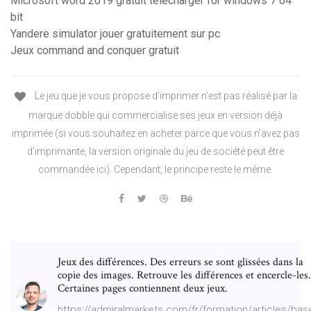
Microsoft word 2019 gratuit télécharger for windows 7 64
bit
Yandere simulator jouer gratuitement sur pc
Jeux command and conquer gratuit
Le jeu que je vous propose d’imprimer n’est pas réalisé par la
marque dobble qui commercialise ses jeux en version déjà
imprimée (si vous souhaitez en acheter parce que vous n’avez pas
d’imprimante, la version originale du jeu de société peut être
commandée ici). Cependant, le principe reste le même.
Jeux des différences. Des erreurs se sont glissées dans la
copie des images. Retrouve les différences et encercle-les.
Certaines pages contiennent deux jeux.
https://admiralmarkets.com/fr/formation/articles/bas