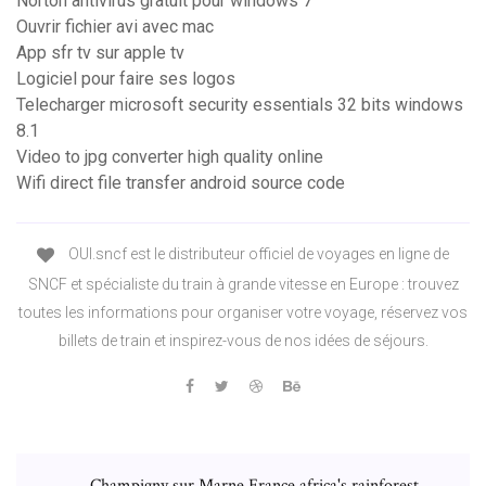
Norton antivirus gratuit pour windows 7
Ouvrir fichier avi avec mac
App sfr tv sur apple tv
Logiciel pour faire ses logos
Telecharger microsoft security essentials 32 bits windows
8.1
Video to jpg converter high quality online
Wifi direct file transfer android source code
OUI.sncf est le distributeur officiel de voyages en ligne de
SNCF et spécialiste du train à grande vitesse en Europe : trouvez
toutes les informations pour organiser votre voyage, réservez vos
billets de train et inspirez-vous de nos idées de séjours.
Champigny sur Marne France africa's rainforest