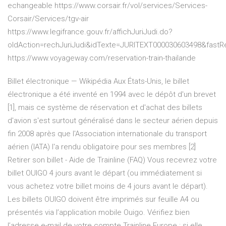
echangeable https://www.corsair.fr/vol/services/Services-
Corsair/Services/tgv-air
https://www.legifrance.gouv.fr/affichJuriJudi.do?
oldAction=rechJuriJudi&idTexte=JURITEXT000030603498&fast
https://www.voyageway.com/reservation-train-thailande
Billet électronique — Wikipédia Aux États-Unis, le billet
électronique a été inventé en 1994 avec le dépôt d'un brevet
[1], mais ce système de réservation et d'achat des billets
d'avion s'est surtout généralisé dans le secteur aérien depuis
fin 2008 après que l'Association internationale du transport
aérien (IATA) l'a rendu obligatoire pour ses membres [2]
Retirer son billet - Aide de Trainline (FAQ) Vous recevrez votre
billet OUIGO 4 jours avant le départ (ou immédiatement si
vous achetez votre billet moins de 4 jours avant le départ).
Les billets OUIGO doivent être imprimés sur feuille A4 ou
présentés via l’application mobile Ouigo. Vérifiez bien
l’adresse e-mail de votre compte Trainline Europe : si elle