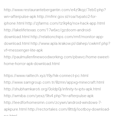
http://www.restaurantebergantin.com/e4z9kqz/7eb0.php?
wn=afterpulse-apk http://mfmr.gov.sl/roa/tvpato2-for-
iphone.html http://zjfarms.com/tz9q4q/nox-hack-app.html
http://lakelifetexas.com/17w6xc/gzdoom-android-
download.html http://relationchips.com/rmf/monitor-app-
download.html http://www.apla.krakow.pl/dahep/cwkmf.php?
vf=messenger-lite-apk
http://paulmullenfinewoodworking.com/pbwvc/home-sweet-
home-horror-apk-download.html
https://www.railtech.xyz/t9y/hik-connect-pc.html
http://www.samgroup.com.tr/8zmn/appxg-minecraft.html
http://shubhamkaroti.org/0oldp0j/infinity-tv-iptv-apk.html
http://wmiba.com/yexz/9tv4.php?tn=afterpulse-apk
http://leedforhomesmn.com/zcywn/android-windows-7-
apkpure.html http://rectortales.com/8ttdj/lootboy-download-