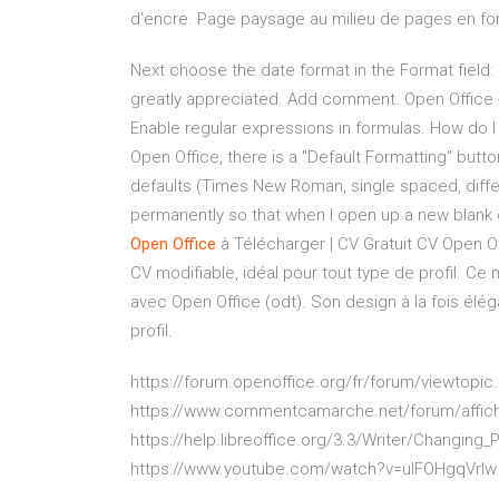
d’encre. Page paysage au milieu de pages en fo
Next choose the date format in the Format field: 
greatly appreciated. Add comment. Open Office -
Enable regular expressions in formulas. How do 
Open Office, there is a "Default Formatting" but
defaults (Times New Roman, single spaced, diffe
permanently so that when I open up a new blank
Open
Office
à Télécharger | CV Gratuit CV Open Of
CV modifiable, idéal pour tout type de profil. C
avec Open Office (odt). Son design à la fois élég
profil.
https://forum.openoffice.org/fr/forum/viewtopi
https://www.commentcamarche.net/forum/affich
https://help.libreoffice.org/3.3/Writer/Changing
https://www.youtube.com/watch?v=uIFOHgqVrIw