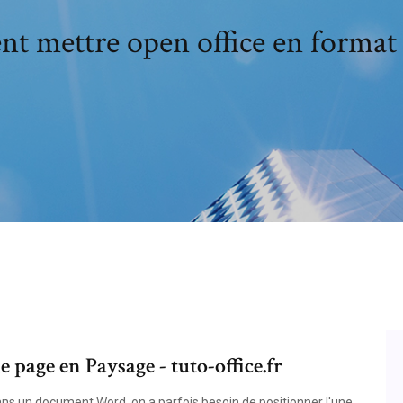
 mettre open office en format
page en Paysage - tuto-office.fr
ns un document Word, on a parfois besoin de positionner l'une