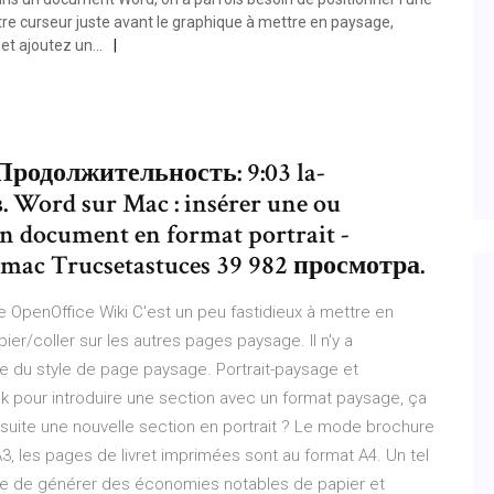
tre curseur juste avant le graphique à mettre en paysage,
et ajoutez un...
- Продолжительность: 9:03 la-
 Word sur Mac : insérer une ou
un document en format portrait -
ac Trucsetastuces 39 982 просмотра.
 OpenOffice Wiki C'est un peu fastidieux à mettre en
pier/coller sur les autres pages paysage. Il n'y a
e du style de page paysage. Portrait-paysage et
r Ok pour introduire une section avec un format paysage, ça
suite une nouvelle section en portrait ? Le mode brochure
3, les pages de livret imprimées sont au format A4. Un tel
age de générer des économies notables de papier et