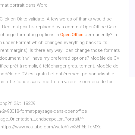
rmat portrait dans Word
Click on Ok to validate. A few words of thanks would be
 Decimal point is replaced by a comma! OpenOffice Calc -
I change formatting options in
Open
Office
permanently? In
ton under Format which changes everything back to its
rent margins). Is there any way I can change those formats
 document it will have my preferred options? Modèle de CV
fice prêt à remplir, à télécharger gratuitement. Modèle de
e modèle de CV est gratuit et entièrement personnalisable
ant et efficace saura mettre en valeur le contenu de ton
c.php?f=3&t=18229
-2498018-format-paysage-dans-openoffice
_Page_Orientation_Landscape_or_Portrait/fr
 https://www.youtube.com/watch?v=35P6EjTgMXg