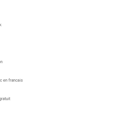
k
on
c en francais
ratuit