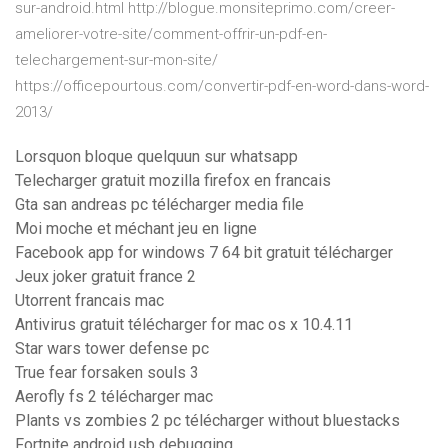
sur-android.html http://blogue.monsiteprimo.com/creer-
ameliorer-votre-site/comment-offrir-un-pdf-en-
telechargement-sur-mon-site/
https://officepourtous.com/convertir-pdf-en-word-dans-word-
2013/
Lorsquon bloque quelquun sur whatsapp
Telecharger gratuit mozilla firefox en francais
Gta san andreas pc télécharger media file
Moi moche et méchant jeu en ligne
Facebook app for windows 7 64 bit gratuit télécharger
Jeux joker gratuit france 2
Utorrent francais mac
Antivirus gratuit télécharger for mac os x 10.4.11
Star wars tower defense pc
True fear forsaken souls 3
Aerofly fs 2 télécharger mac
Plants vs zombies 2 pc télécharger without bluestacks
Fortnite android usb debugging