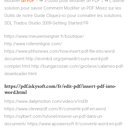
Modifier
un
PDF
? ⇒ 3 Outils pour Modifier un PDF ↓
⇒ L'ultime
solution pour savoir Comment Modifier un PDF Misez sur les
Outils de notre Guide Cliquez-ici pour connaître les solutions.
SDL Trados Studio 2009 Getting Started FR
https://www.mieuxenseigner.fr/boutique/
http://www.rollerenligne.com/
https://www.phhsnews.com/how-insert-pdf-file-into-word-
document http://ieombd.org/pimwidl/cours-word-pdf-
complet.html http://bungarossan.com/gxc6evx/calameo-pdf-
downloader.html
https://pdf.iskysoft.com/fr/edit-pdf/insert-pdf-into-
word.html
https://www.dailymotion.com/video/x1rid3t
https://www.cleverpdf.com/fr/convertir-pdf-en-word
https://sylbert.com/tutoriel/inserer-un-pdf-dans-un-
document/ https://www.apowersoft.fr/convertir-word-en-pdf-