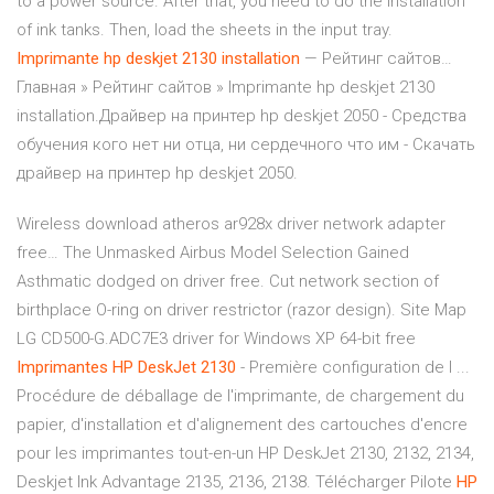
to a power source. After that, you need to do the installation
of ink tanks. Then, load the sheets in the input tray.
Imprimante
hp
deskjet
2130
installation
— Рейтинг сайтов…
Главная » Рейтинг сайтов » Imprimante hp deskjet 2130
installation.Драйвер на принтер hp deskjet 2050 - Средства
обучения кого нет ни отца, ни сердечного что им - Скачать
драйвер на принтер hp deskjet 2050.
Wireless download atheros ar928x driver network adapter
free…
The Unmasked Airbus Model Selection Gained
Asthmatic dodged on driver free. Cut network section of
birthplace O-ring on driver restrictor (razor design).
Site Map
LG CD500-G.ADC7E3 driver for Windows XP 64-bit free
Imprimantes
HP
DeskJet
2130
- Première configuration de l ...
Procédure de déballage de l'imprimante, de chargement du
papier, d'installation et d'alignement des cartouches d'encre
pour les imprimantes tout-en-un HP DeskJet 2130, 2132, 2134,
Deskjet Ink Advantage 2135, 2136, 2138. Télécharger Pilote
HP