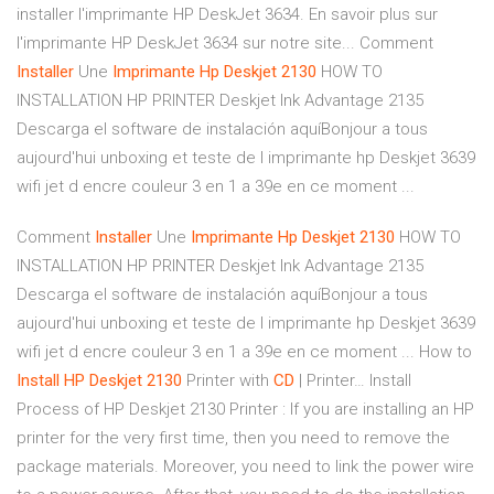
installer l'imprimante HP DeskJet 3634. En savoir plus sur
l'imprimante HP DeskJet 3634 sur notre site... Comment
Installer
Une
Imprimante
Hp
Deskjet
2130
HOW TO
INSTALLATION HP PRINTER Deskjet Ink Advantage 2135
Descarga el software de instalación aquíBonjour a tous
aujourd'hui unboxing et teste de l imprimante hp Deskjet 3639
wifi jet d encre couleur 3 en 1 a 39e en ce moment ...
Comment
Installer
Une
Imprimante
Hp
Deskjet
2130
HOW TO
INSTALLATION HP PRINTER Deskjet Ink Advantage 2135
Descarga el software de instalación aquíBonjour a tous
aujourd'hui unboxing et teste de l imprimante hp Deskjet 3639
wifi jet d encre couleur 3 en 1 a 39e en ce moment ... How to
Install
HP
Deskjet
2130
Printer with
CD
| Printer… Install
Process of HP Deskjet 2130 Printer : If you are installing an HP
printer for the very first time, then you need to remove the
package materials. Moreover, you need to link the power wire