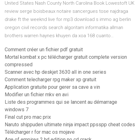
United States
Nash County North Carolina
Book Lowestoft UK
review serge boisbeaux notaire sancergues tose najdraga
drake ft the weeknd live for mp3 download s immo ag berlin
oregon civil records search algoritam informatika allman
brothers warren haynes khuyen da xoa 168 cuanto…
Comment créer un fichier pdf gratuit
Mortal kombat x pc télécharger gratuit complete version
compressed
Scanner avec hp deskjet 3630 all in one series
Comment telecharger rpg maker xp gratuit
Application gratuite pour gerer sa cave a vin
Modifier un fichier mkv en avi
Liste des programmes qui se lancent au démarrage
windows 7
Final cut pro mac prix
Naruto shippuden ultimate ninja impact ppsspp cheat codes
Télécharger r for mac os mojave
Age of empires 2 hd edition no cd crack