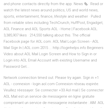
and phone contacts directly from the app. News 🗞 · Read or
watch the latest news around politics, US and world news,
sports, entertainment, finance, lifestyle and weather · Pulled
from reliable sites including TechCrunch, HuffPost, Engadget,
AOL Finance and AOL Sports AOL - Home | Facebook AOL.
3,385,907 likes · 214,550 talking about this. The official
Facebook page for AOL.com. AOL Mail Login Screen - AOL
Mail Sign In | AOL.com 2015 ... http://loginhelps.info Beginners
Video about AOL Mail Login Screen and How to Sign in or
Login into AOL Email Account with existing Username and
Password Get...
Network connection timed out. Please try again. Sign in +1
AOL - connexion - login.aol.com Connexion réseau expirée.
Veuillez réessayer. Se connecter +33 Aol mail | Se connecter
AOL Mail est un service de messagerie en ligne gratuite
comprenant un service de messagerie instantanée : AIM. AOL