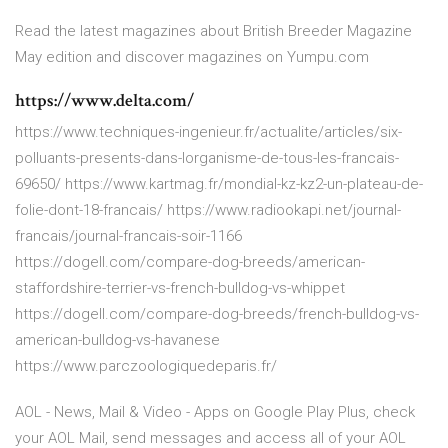
Read the latest magazines about British Breeder Magazine
May edition and discover magazines on Yumpu.com
https://www.delta.com/
https://www.techniques-ingenieur.fr/actualite/articles/six-
polluants-presents-dans-lorganisme-de-tous-les-francais-
69650/ https://www.kartmag.fr/mondial-kz-kz2-un-plateau-de-
folie-dont-18-francais/ https://www.radiookapi.net/journal-
francais/journal-francais-soir-1166
https://dogell.com/compare-dog-breeds/american-
staffordshire-terrier-vs-french-bulldog-vs-whippet
https://dogell.com/compare-dog-breeds/french-bulldog-vs-
american-bulldog-vs-havanese
https://www.parczoologiquedeparis.fr/
AOL - News, Mail & Video - Apps on Google Play Plus, check
your AOL Mail, send messages and access all of your AOL