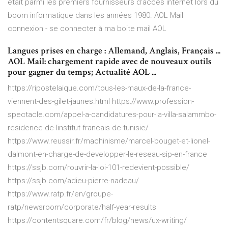
était parmi les premiers fournisseurs d’accès internet lors du
boom informatique dans les années 1980. AOL Mail
connexion - se connecter à ma boite mail AOL
Langues prises en charge : Allemand, Anglais, Français ...
AOL Mail: chargement rapide avec de nouveaux outils
pour gagner du temps; Actualité AOL ...
https://ripostelaique.com/tous-les-maux-de-la-france-
viennent-des-gilet-jaunes.html https://www.profession-
spectacle.com/appel-a-candidatures-pour-la-villa-salammbo-
residence-de-linstitut-francais-de-tunisie/
https://www.reussir.fr/machinisme/marcel-bouget-et-lionel-
dalmont-en-charge-de-developper-le-reseau-sip-en-france
https://ssjb.com/rouvrir-la-loi-101-redevient-possible/
https://ssjb.com/adieu-pierre-nadeau/
https://www.ratp.fr/en/groupe-
ratp/newsroom/corporate/half-year-results
https://contentsquare.com/fr/blog/news/ux-writing/