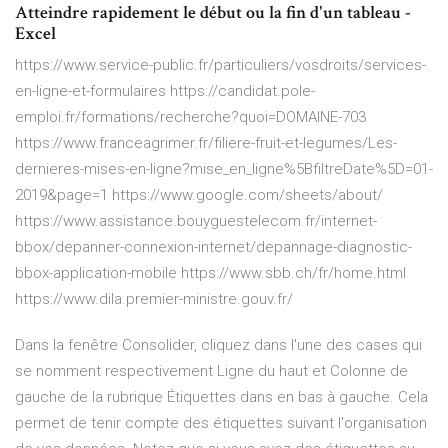
Atteindre rapidement le début ou la fin d'un tableau -
Excel
https://www.service-public.fr/particuliers/vosdroits/services-
en-ligne-et-formulaires https://candidat.pole-
emploi.fr/formations/recherche?quoi=DOMAINE-703
https://www.franceagrimer.fr/filiere-fruit-et-legumes/Les-
dernieres-mises-en-ligne?mise_en_ligne%5BfiltreDate%5D=01-
2019&page=1 https://www.google.com/sheets/about/
https://www.assistance.bouyguestelecom.fr/internet-
bbox/depanner-connexion-internet/depannage-diagnostic-
bbox-application-mobile https://www.sbb.ch/fr/home.html
https://www.dila.premier-ministre.gouv.fr/
Dans la fenêtre Consolider, cliquez dans l'une des cases qui
se nomment respectivement Ligne du haut et Colonne de
gauche de la rubrique Étiquettes dans en bas à gauche. Cela
permet de tenir compte des étiquettes suivant l'organisation