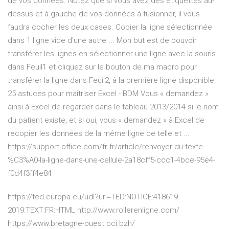
de vos données. Notez que si vous avez des étiquettes au-
dessus et à gauche de vos données à fusionner, il vous
faudra cocher les deux cases. Copier la ligne sélectionnée
dans 1 ligne vide d'une autre ... Mon but est de pouvoir
transférer les lignes en sélectionner une ligne avec la souris
dans Feuil1 et cliquez sur le bouton de ma macro pour
transférer la ligne dans Feuil2, à la première ligne disponible.
25 astuces pour maîtriser Excel - BDM Vous « demandez »
ainsi à Excel de regarder dans le tableau 2013/2014 si le nom
du patient existe, et si oui, vous « demandez » à Excel de
recopier les données de la même ligne de telle et ...
https://support.office.com/fr-fr/article/renvoyer-du-texte-
%C3%A0-la-ligne-dans-une-cellule-2a18cff5-ccc1-4bce-95e4-
f0d4f3ff4e84
https://ted.europa.eu/udl?uri=TED:NOTICE:418619-
2019:TEXT:FR:HTML http://www.rollerenligne.com/
https://www.bretagne-ouest.cci.bzh/