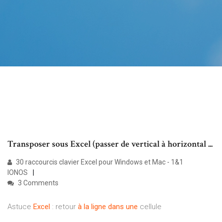
Transposer sous Excel (passer de vertical à horizontal ...
30 raccourcis clavier Excel pour Windows et Mac - 1&1
IONOS
3 Comments
Astuce
Excel
: retour
à
la
ligne
dans
une
cellule